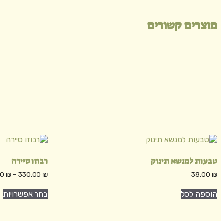
מוצרים קשורים
טבעות למנשא תינוק
רבוזו סיירה
00
₪
–
330.00
₪
38.00
₪
ל
הוספה לסל
בחר אפשרויות
ז
י
מ