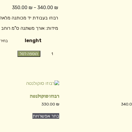
טווח
350.00
₪
–
340.00
₪
מחירים:
רבוזו בעבודת יד מכותנה מלאה
עד
מידות: אורך משתנה ס"מ רוחב כ-60 ס
lenght
כמות
הוספה לסל
של
רבוזו
פז
רבוזו סוקולנטה
טווח
330.00
₪
340.
מחירים:
מוצר
למוצר
בחר אפשרויות
ה
זה
עד
ש
יש
ספר
מספר