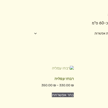
"מ
רבוזו עמליה
טווח
350.00
₪
–
330.00
₪
מחירים:
למוצר
בחר אפשרויות
זה
עד
יש
מספר