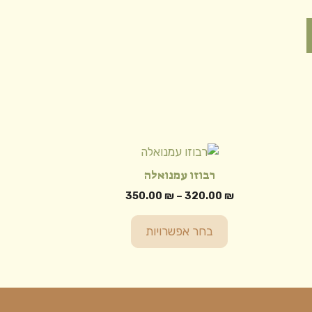
למוצר
זה
רבוזו עמנואלה
יש
טווח
350.00
₪
–
320.00
₪
מספר
מחירים:
סוגים.
בחר אפשרויות
ניתן
עד
לבחור
את
האפשרויות
בעמוד