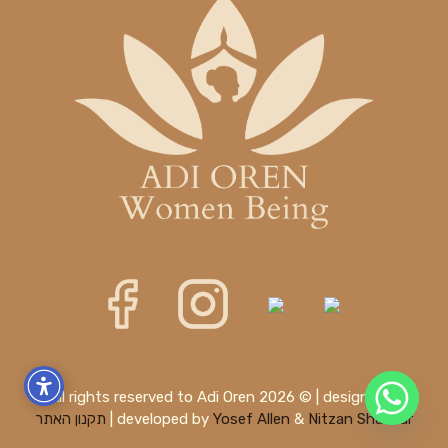
All rights reserved to Adi Oren 2026 © | designed &
Nitzan Shachar
&
Yosef Allen
developed by
|
תקנון האתר