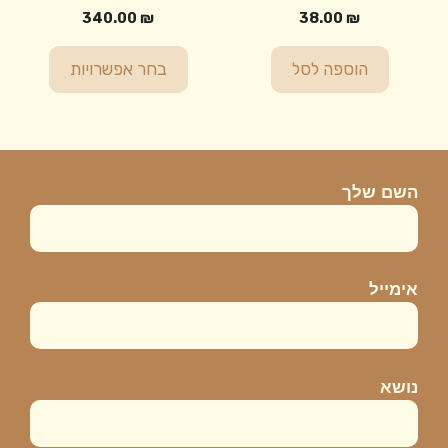
יש
בעמוד
340.00
₪
38.00
₪
מספר
המוצר
סוגים.
הוספה לסל
בחר אפשרויות
ניתן
לבחור
את
האפשרויות
בעמוד
השם שלך
המוצר
אימייל
נושא