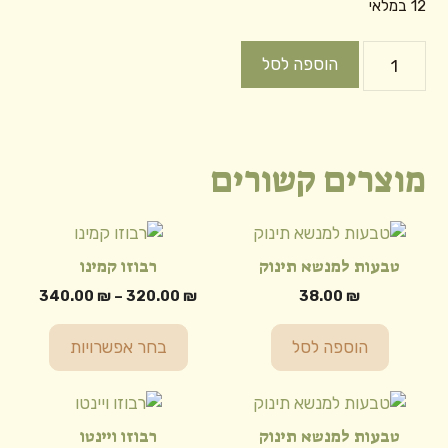
12 במלאי
כמות
הוספה לסל
של
טבעות
למנשא
תינוק
מוצרים קשורים
למוצר
זה
טבעות למנשא תינוק
רבוזו קמינו
יש
טווח
340.00
₪
–
320.00
₪
38.00
₪
מספר
מחירים
סוגים.
הוספה לסל
בחר אפשרויות
ניתן
עד
לבחור
למוצר
את
זה
האפשרויות
טבעות למנשא תינוק
רבוזו ויינטו